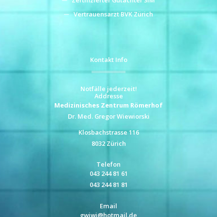
Zertifizierter Gutachter SIM
Vertrauensarzt BVK Zürich
Kontakt Info
Notfälle jederzeit!
Addresse
Medizinisches Zentrum Römerhof
Dr. Med. Gregor Wiewiorski
Klosbachstrasse 116
8032 Zürich
Telefon
043 244 81 61
043 244 81 81
Email
gwiwi@hotmail.de