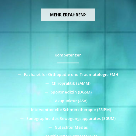
MEHR ERFAHREN
Kompetenzen
Facharzt für Orthopädie und Traumatologie FMH
Chiropraktik (SAMM)
Sportmedizin (DGSM)
Akupunktur (ASA)
Interventionelle Schmerztherapie (SSIPM)
Sonographie des Bewegungsapparates (SGUM)
Gutachter Medas